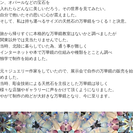
ン、オパールなどの宝石を
入れたらどんなに美しいだろう。その世界を見てみたい。
自分で抱いたその思いに心が震えました。
そして、私は持ち運べるサイズの天然石の万華鏡をつくる！と決意。
旅から帰りすぐに本格的な万華鏡教室はないかと調べましたが
関東以外では見当たりませんでした。
当時、北陸に暮らしていた為、通う事が難しく
インターネットや本で万華鏡の仕組みや種類をとことん調べ
独学で制作を始めました。
元々ジュエリー作家をしていたので、展示会で自作の万華鏡の販売を始
めました。
当時、彫金技術による天然石を主役とした万華鏡は珍しく
様々な店舗やギャラリーに声をかけて頂くようになりました。
やがて制作の殆どが大好きな万華鏡となり、今に至ります。