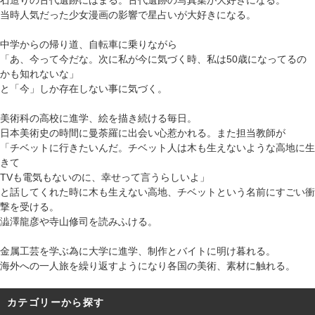
石造りの古代遺跡にはまる。古代遺跡の写真集が大好きになる。
当時人気だった少女漫画の影響で星占いが大好きになる。
中学からの帰り道、自転車に乗りながら
「あ、今って今だな。次に私が今に気づく時、私は50歳になってるの
かも知れないな」
と「今」しか存在しない事に気づく。
美術科の高校に進学、絵を描き続ける毎日。
日本美術史の時間に曼荼羅に出会い心惹かれる。また担当教師が
「チベットに行きたいんだ。チベット人は木も生えないような高地に生
きて
TVも電気もないのに、幸せって言うらしいよ」
と話してくれた時に木も生えない高地、チベットという名前にすごい衝
撃を受ける。
澁澤龍彦や寺山修司を読みふける。
金属工芸を学ぶ為に大学に進学、制作とバイトに明け暮れる。
海外への一人旅を繰り返すようになり各国の美術、素材に触れる。
カテゴリーから探す