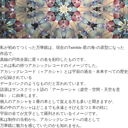
私が初めてつくった万華鏡は、現在のTwinkle-星の海-の原型になった
作品で、
真鍮の円筒全面に星々の名を刻印したものです。
これは私の持つアカシックレコードのイメージでした。
アカシックレコード（＝アカシャ）とは宇宙の過去・未来すべての歴史
が記録されている
データバンクのようなものだと言われています。
語源はサンスクリット語の「アーカーシャ（虚空・空間・天空を意
味）」に由来します。
個人のアカシャを１冊の本として捉える方も多いと聞きますが、
私の中のアカシャはどこまでも永遠とそびえ立つ１本の柱に
宇宙の全てが文字として羅列されているイメージです。
私は制作の当初から、アカシックレコードへの道として
万華鏡に魅力を感じていたのかも知れません。