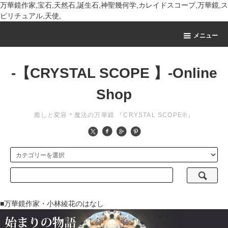
万華鏡作家,宝石,天然石,誕生石,神聖幾何学,カレイドスコープ,万華鏡,ス
ピリチュアル,天使,
メニュー
-【CRYSTAL SCOPE 】-Online
Shop
癒しと変容＊魔法の万華鏡 『CRYSTAL SCOPE®』
■万華鏡作家・小林綾花のはなし