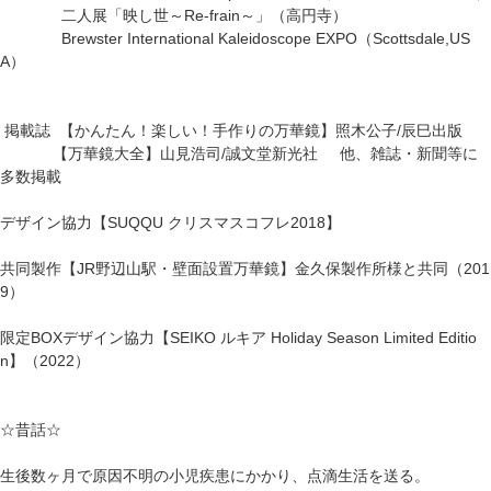
二人展「映し世～Re-frain～」（高円寺）
Brewster International Kaleidoscope EXPO（Scottsdale,US
A）
掲載誌 【かんたん！楽しい！手作りの万華鏡】照木公子/辰巳出版
【万華鏡大全】山見浩司/誠文堂新光社 他、雑誌・新聞等に
多数掲載
デザイン協力【SUQQU クリスマスコフレ2018】
共同製作【JR野辺山駅・壁面設置万華鏡】金久保製作所様と共同（201
9）
限定BOXデザイン協力【SEIKO ルキア Holiday Season Limited Editio
n】（2022）
☆昔話☆
生後数ヶ月で原因不明の小児疾患にかかり、点滴生活を送る。