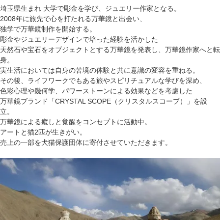
埼玉県生まれ 大学で彫金を学び、ジュエリー作家となる。
2008年に旅先で心を打たれる万華鏡と出会い、
独学で万華鏡制作を開始する。
彫金やジュエリーデザインで培った経験を活かした
天然石や宝石をオブジェクトとする万華鏡を発表し、万華鏡作家へと転
身。
実生活においては自身の苦境の体験と共に意識の変容を重ねる。
その後、ライフワークでもある旅やスピリチュアルな学びを深め、
色彩心理や幾何学、パワーストーンによる効果などを考慮した
万華鏡ブランド「CRYSTAL SCOPE（クリスタルスコープ）」を設
立。
万華鏡による癒しと覚醒をコンセプトに活動中。
アートと猫2匹が生きがい。
売上の一部を犬猫保護団体に寄付させていただきます。