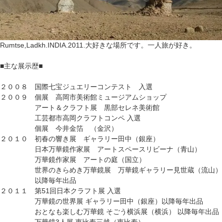
Rumtse,Ladkh.INDIA.2011.大好きな場所です。一人旅が好き。
■主な展示歴■
２００８ 国際七宝ジュエリーコンテスト 入選
２００９ 個展 高岡市美術館ミュージアムショップ
アート＆クラフト展 黒部セレネ美術館
工芸都市高岡クラフトコンペ 入選
個展 今井金箔 （金沢）
２０１０ 初春の響き展 ギャラリー田中（銀座）
日本万華鏡作家展 アートスペースリビーナ（青山）
万華鏡作家展 アートの庭（国立）
世界のきらめき万華鏡展 万華鏡ギャラリー見世蔵（流山）
以降毎年出品
２０１１ 第51回日本クラフト展 入選
万華鏡の世界展 ギャラリー田中（銀座）以降毎年出品
おとなも楽しむ万華鏡 そごう横浜展（横浜） 以降毎年出品