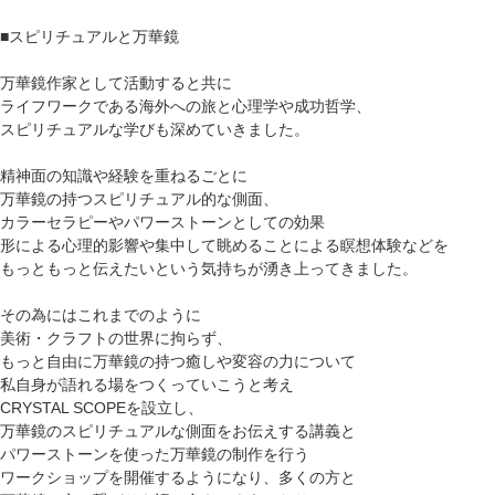
■スピリチュアルと万華鏡
万華鏡作家として活動すると共に
ライフワークである海外への旅と心理学や成功哲学、
スピリチュアルな学びも深めていきました。
精神面の知識や経験を重ねるごとに
万華鏡の持つスピリチュアル的な側面、
カラーセラピーやパワーストーンとしての効果
形による心理的影響や集中して眺めることによる瞑想体験などを
もっともっと伝えたいという気持ちが湧き上ってきました。
その為にはこれまでのように
美術・クラフトの世界に拘らず、
もっと自由に万華鏡の持つ癒しや変容の力について
私自身が語れる場をつくっていこうと考え
CRYSTAL SCOPEを設立し、
万華鏡のスピリチュアルな側面をお伝えする講義と
パワーストーンを使った万華鏡の制作を行う
ワークショップを開催するようになり、多くの方と