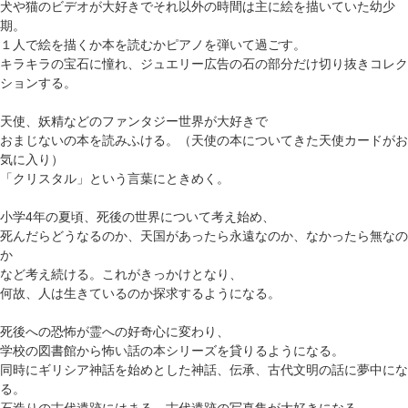
犬や猫のビデオが大好きでそれ以外の時間は主に絵を描いていた幼少
期。
１人で絵を描くか本を読むかピアノを弾いて過ごす。
キラキラの宝石に憧れ、ジュエリー広告の石の部分だけ切り抜きコレク
ションする。
天使、妖精などのファンタジー世界が大好きで
おまじないの本を読みふける。（天使の本についてきた天使カードがお
気に入り）
「クリスタル」という言葉にときめく。
小学4年の夏頃、死後の世界について考え始め、
死んだらどうなるのか、天国があったら永遠なのか、なかったら無なの
か
など考え続ける。これがきっかけとなり、
何故、人は生きているのか探求するようになる。
死後への恐怖が霊への好奇心に変わり、
学校の図書館から怖い話の本シリーズを貸りるようになる。
同時にギリシア神話を始めとした神話、伝承、古代文明の話に夢中にな
る。