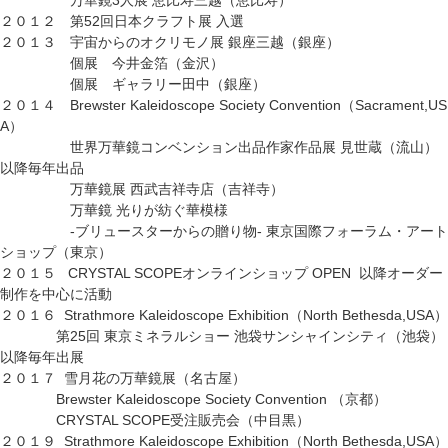
万華鏡3人展 恵比寿三越（恵比寿）
２０１２ 第52回日本クラフト展 入選
２０１３ 宇宙からのオクリモノ展 銀座三越（銀座）
個展 今井金箔（金沢）
個展 ギャラリー田中（銀座）
２０１４ Brewster Kaleidoscope Society Convention（Sacrament,US
A）
世界万華鏡コンベンション出品作家作品展 見世蔵（流山）
以降毎年出品
万華鏡展 西武吉祥寺店（吉祥寺）
万華鏡 光りが紡ぐ華模様
-ブリュースターからの贈り物- 東京国際フォーラム・アート
ショップ（東京）
２０１５ CRYSTAL SCOPEオンラインショップ OPEN 以降オーダー
制作を中心に活動
２０１６ Strathmore Kaleidoscope Exhibition（North Bethesda,USA）
第25回 東京ミネラルショー 池袋サンシャインシティ（池袋）
以降毎年出展
２０１７ 雪月花の万華鏡展（名古屋）
Brewster Kaleidoscope Society Convention （京都）
CRYSTAL SCOPE受注販売会（中目黒）
２０１９ Strathmore Kaleidoscope Exhibition（North Bethesda,USA）