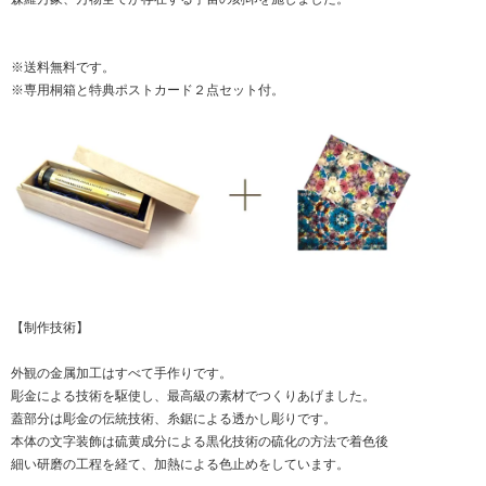
※送料無料です。
※専用桐箱と特典ポストカード２点セット付。
【制作技術】
外観の金属加工はすべて手作りです。
彫金による技術を駆使し、最高級の素材でつくりあげました。
蓋部分は彫金の伝統技術、糸鋸による透かし彫りです。
本体の文字装飾は硫黄成分による黒化技術の硫化の方法で着色後
細い研磨の工程を経て、加熱による色止めをしています。