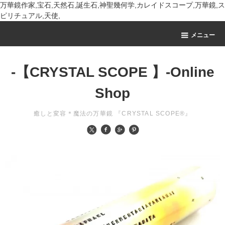
万華鏡作家,宝石,天然石,誕生石,神聖幾何学,カレイドスコープ,万華鏡,ス
ピリチュアル,天使,
メニュー
-【CRYSTAL SCOPE 】-Online
Shop
癒しと変容＊魔法の万華鏡 『CRYSTAL SCOPE®』