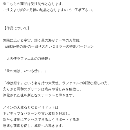
※こちらの商品は受注制作となります。
ご注文より約2ヶ月後の納品となりますのでご了承下さい。
【作品について】
無限に広がる宇宙、輝く星の海がテーマの万華鏡
Twinkle-星の海-の一回り大きい２ミラーの特別バージョン
「大天使ラファエルの万華鏡」
『天の光は、いつも傍に。』
「神は癒す」という名を持つ大天使、ラファエルの神聖な癒しの光。
安らぎと調和のグリーンは痛みや苦しみを解放し、
浄化された魂を新たなステージへと導きます。
メインの天然石となるペリドットは
ネガティブなパターンや古い波動を解放し、
新たな波動にアクセスできるようサポートする為
急速な前進を促し、成長への導きます。