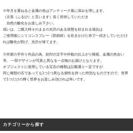
※年月を重ねると金属の色はアンティーク風に深みを増します。
（古美（ふるび）と言います）長く所持していただき
自然の酸化をお楽しみ下さい。
或いは、ご購入時そのままの光沢のある状態を好まれる場合は
ご使用後にシリコンスプレー（防錆材）を吹きかけた布で一拭きしていただけ
れば酸化が防げ、光沢が保てます。
※作家の手作り作品の為、刻印の文字や外観の仕上がり模様、金属の色合い
等、 一部デザインが写真と異なる一点物のお届けとなります。
オブジェクトに使用している宝石の種類は記載通り一定ですが
同じ種類の石であっても1つ1つ異なる個性を持った特別なものですので、世界
で1つだけの輝く世界をお楽しみ頂ければ幸いです。
カテゴリーから探す