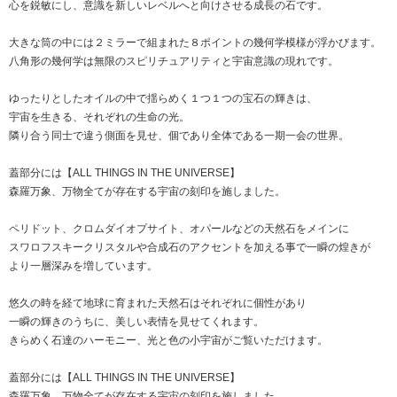
心を鋭敏にし、意識を新しいレベルへと向けさせる成長の石です。
大きな筒の中には２ミラーで組まれた８ポイントの幾何学模様が浮かびます。
八角形の幾何学は無限のスピリチュアリティと宇宙意識の現れです。
ゆったりとしたオイルの中で揺らめく１つ１つの宝石の輝きは、
宇宙を生きる、それぞれの生命の光。
隣り合う同士で違う側面を見せ、個であり全体である一期一会の世界。
蓋部分には【ALL THINGS IN THE UNIVERSE】
森羅万象、万物全てが存在する宇宙の刻印を施しました。
ペリドット、クロムダイオプサイト、オパールなどの天然石をメインに
スワロフスキークリスタルや合成石のアクセントを加える事で一瞬の煌きが
より一層深みを増しています。
悠久の時を経て地球に育まれた天然石はそれぞれに個性があり
一瞬の輝きのうちに、美しい表情を見せてくれます。
きらめく石達のハーモニー、光と色の小宇宙がご覧いただけます。
蓋部分には【ALL THINGS IN THE UNIVERSE】
森羅万象、万物全てが存在する宇宙の刻印を施しました。