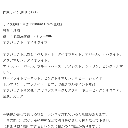
作家サイン刻印（aYa）
サイズ(約)：高さ132mm×31mm(直径）
材質：真鍮
鏡 ：表面反射鏡 2ミラー×8P
オブジェクト：オイルタイプ
オブジェクト天然石：ペリドット、ダイオプサイト、オパール、アパタイト、
アクアマリン、アイオライト、
エメラルド、パール、ブルートパーズ、アメシスト、シトリン、ピンクトルマ
リン、
ロードライトガーネット、ピンクトルマリン、ルビー、ジェイド、
トルマリン、アマゾナイト、ヒマラヤ産ダブルポイント水晶
オブジェクトその他：スワロフスキークリスタル、キュービックジルコニア、
金属、ガラス
※映像が曇って見える場合、レンズが汚れている可能性があります。
その際は、柔かい布や綿棒などで汚れをやさしく拭き取って下さい。
（あまり強く擦りすぎるとレンズに傷がつく場合があります。）