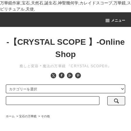
万華鏡作家,宝石,天然石,誕生石,神聖幾何学,カレイドスコープ,万華鏡,ス
ピリチュアル,天使,
メニュー
-【CRYSTAL SCOPE 】-Online
Shop
癒しと変容＊魔法の万華鏡 『CRYSTAL SCOPE®』
ホーム
>
宝石の万華鏡
>
その他