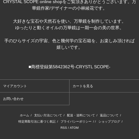
CRYSTAL SCOPE online shopをご覧頂きありがとうございます。万
華鏡作家/デザイナーの小林綾花です。
大好きな宝石や天然石を使い、万華鏡を制作しています。
ゆったりと動くオイルの万華鏡は一期一会の美の世界。
手のひらサイズの宇宙、色と幾何学の宝石箱を、お楽しみ頂ければ
嬉しいです。
■商標登録第5842362号-CRYSTL SCOPE-
マイアカウント
カートを見る
お問い合わせ
ホーム
/
支払い方法について
/
配送・送料について
/
返品について
/
特定商取引法に基づく表記
/
プライバシーポリシー
/ /
ショップブログ
/
RSS
/
ATOM