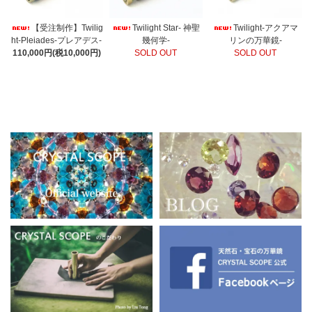
【受注制作】Twilig
Twilight Star- 神聖
Twilight-アクアマ
ht-Pleiades-プレアデス-
幾何学-
リンの万華鏡-
110,000円(税10,000円)
SOLD OUT
SOLD OUT