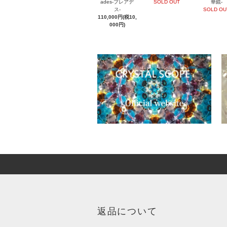
ades-プレアデ
SOLD OUT
華鏡-
ス-
SOLD OU
110,000円(税10,
000円)
返品について