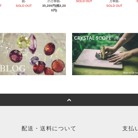
鏡-
万華鏡-
の万華鏡-
SOLD OUT
SOLD OUT
SOLD OUT
T
35,200円(税3,20
0円)
配送・送料について
支払