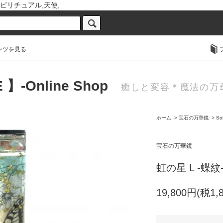
ピリチュアル,天使,
ンツを見る
 】-Online Shop
癒しと変容＊魔法の万華鏡
ホーム
>
宝石の万華鏡
>
So
宝石の万華鏡
虹の星 L -蝶紋
19,800円(税1,