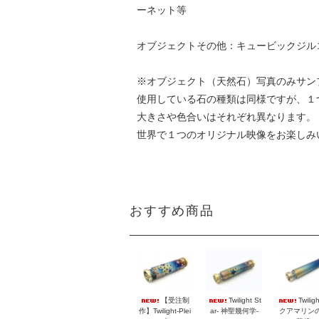
ーネット等
オブジェクトその他：キュービックジル
※オブジェクト（天然石）写真のみサン
使用している石の種類は同様ですが、１
大きさや色合いはそれぞれ異なります。
世界で１つのオリジナル映像をお楽しみ
おすすめ商品
【受注制
Twilight St
Twilig
作】Twilight-Plei
ar- 神聖幾何学-
クアマリン