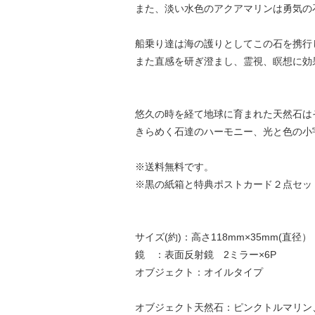
また、淡い水色のアクアマリンは勇気の
船乗り達は海の護りとしてこの石を携行
また直感を研ぎ澄まし、霊視、瞑想に効
悠久の時を経て地球に育まれた天然石は
きらめく石達のハーモニー、光と色の小
※送料無料です。
※黒の紙箱と特典ポストカード２点セッ
サイズ(約)：高さ118mm×35mm(直径）
鏡 ：表面反射鏡 2ミラー×6P
オブジェクト：オイルタイプ
オブジェクト天然石：ピンクトルマリン