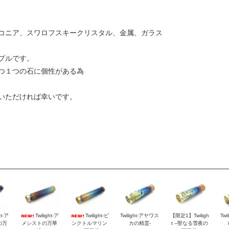
コニア、スワロフスキークリスタル、金属、ガラス
プルです。
つ１つの石に個性がある為
いただければ幸いです。
Twilight-ア
【限定1】Twiligh
ht-ア
Twilight-ピ
Twilight-アヤワス
Twi
メシストの万華
t --聖なる雪夜の
の万
ンクトルマリン
カの精霊-