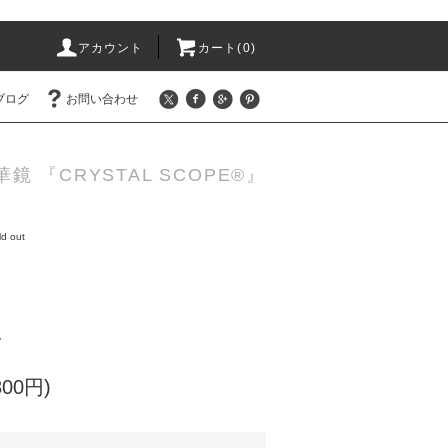
アカウント
カート(0)
ブログ
お問い合わせ
 『CRYSTAL SCOPE®』
ld out
-
800円)