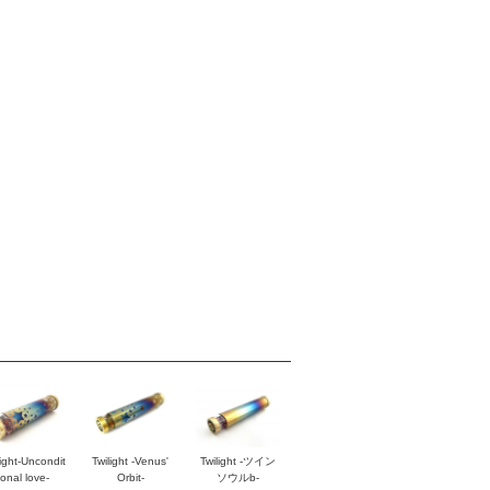
Twilight -ツイン
light-Uncondit
Twilight -Venus'
ソウルb-
ional love-
Orbit-