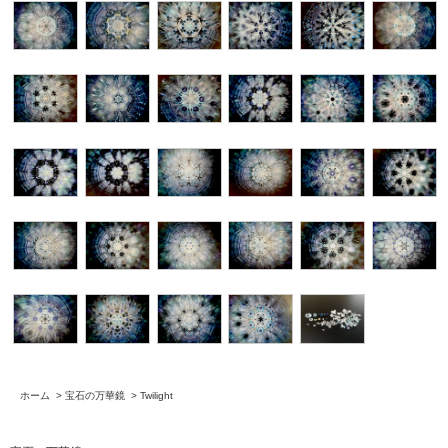
ホーム
>
宝石の万華鏡
>
Twilight