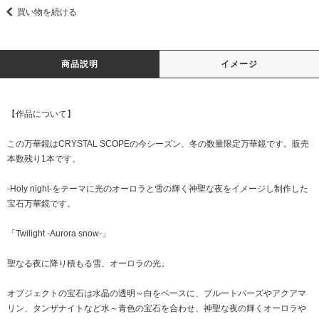
買い物を続ける
商品説明
イメージ
【作品について】
この万華鏡はCRYSTAL SCOPEの今シーズン、冬の数量限定万華鏡です。販売
本数残り1本です。
-Holy night-をテーマに光のオーロラと雪の輝く神聖な夜をイメージし制作した
宝石万華鏡です。
「Twilight -Aurora snow-」
聖なる夜に降り積もる雪、オーロラの光。
オブジェクトの宝石は水晶の透明～白をベースに、ブルートパーズやアクアマ
リン、タンザナイトなど水～青色の宝石を合わせ、神聖な夜の輝くオーロラや