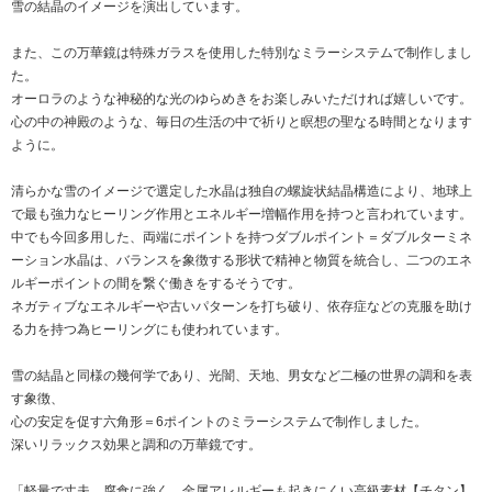
雪の結晶のイメージを演出しています。
また、この万華鏡は特殊ガラスを使用した特別なミラーシステムで制作しまし
た。
オーロラのような神秘的な光のゆらめきをお楽しみいただければ嬉しいです。
心の中の神殿のような、毎日の生活の中で祈りと瞑想の聖なる時間となります
ように。
清らかな雪のイメージで選定した水晶は独自の螺旋状結晶構造により、地球上
で最も強力なヒーリング作用とエネルギー増幅作用を持つと言われています。
中でも今回多用した、両端にポイントを持つダブルポイント＝ダブルターミネ
ーション水晶は、バランスを象徴する形状で精神と物質を統合し、二つのエネ
ルギーポイントの間を繋ぐ働きをするそうです。
ネガティブなエネルギーや古いパターンを打ち破り、依存症などの克服を助け
る力を持つ為ヒーリングにも使われています。
雪の結晶と同様の幾何学であり、光闇、天地、男女など二極の世界の調和を表
す象徴、
心の安定を促す六角形＝6ポイントのミラーシステムで制作しました。
深いリラックス効果と調和の万華鏡です。
「軽量で丈夫、腐食に強く、金属アレルギーも起きにくい高級素材【チタン】