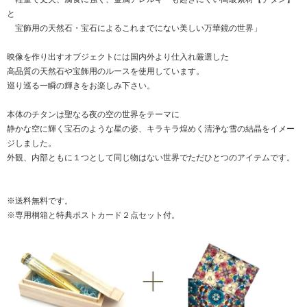
と
宝飾用の天然石・宝石によるこれまでにない美しい万華鏡の世界」
映像を作り出すオブジェクトには国内外より仕入れ厳選した
高品質の天然石や宝飾用のルースを使用しています。
巡り巡る一瞬の輝きをお楽しみ下さい。
本体のチタンは聖なる夜の空の世界をテーマに
静かな空に輝く宝石のような星の姿、キラキラ煌めく清浄な雪の結晶をイメー
ジしました。
外観、内部ともに１つとして同じ物はない世界でただひとつのアイテムです。
※送料無料です。
※専用桐箱と特典ポストカード２点セット付。