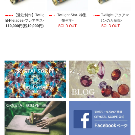
【受注制作】Twilig
Twilight Star- 神聖
Twilight-アクアマ
ht-Pleiades-プレアデス-
幾何学-
リンの万華鏡-
110,000円(税10,000円)
SOLD OUT
SOLD OUT