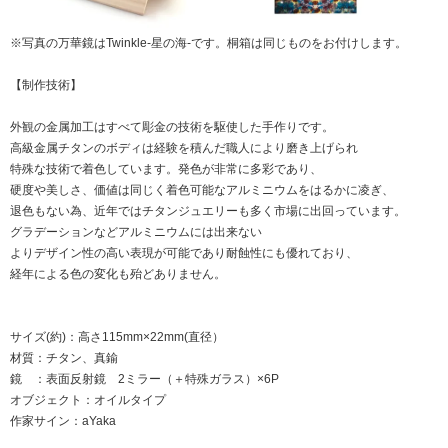
※写真の万華鏡はTwinkle-星の海-です。桐箱は同じものをお付けします。
【制作技術】
外観の金属加工はすべて彫金の技術を駆使した手作りです。
高級金属チタンのボディは経験を積んだ職人により磨き上げられ
特殊な技術で着色しています。発色が非常に多彩であり、
硬度や美しさ、価値は同じく着色可能なアルミニウムをはるかに凌ぎ、
退色もない為、近年ではチタンジュエリーも多く市場に出回っています。
グラデーションなどアルミニウムには出来ない
よりデザイン性の高い表現が可能であり耐蝕性にも優れており、
経年による色の変化も殆どありません。
サイズ(約)：高さ115mm×22mm(直径）
材質：チタン、真鍮
鏡 ：表面反射鏡 2ミラー（＋特殊ガラス）×6P
オブジェクト：オイルタイプ
作家サイン：aYaka