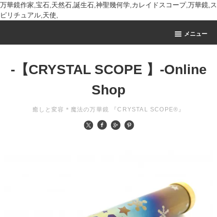
万華鏡作家,宝石,天然石,誕生石,神聖幾何学,カレイドスコープ,万華鏡,ス
ピリチュアル,天使,
メニュー
-【CRYSTAL SCOPE 】-Online
Shop
癒しと変容＊魔法の万華鏡 『CRYSTAL SCOPE®』