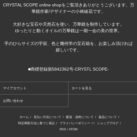
CRYSTAL SCOPE online shopをご覧頂きありがとうございます。万
華鏡作家/デザイナーの小林綾花です。
大好きな宝石や天然石を使い、万華鏡を制作しています。
ゆったりと動くオイルの万華鏡は一期一会の美の世界。
手のひらサイズの宇宙、色と幾何学の宝石箱を、お楽しみ頂ければ
嬉しいです。
■商標登録第5842362号-CRYSTL SCOPE-
マイアカウント
カートを見る
お問い合わせ
ホーム
/
支払い方法について
/
配送・送料について
/
返品について
/
特定商取引法に基づく表記
/
プライバシーポリシー
/ /
ショップブログ
/
RSS
/
ATOM