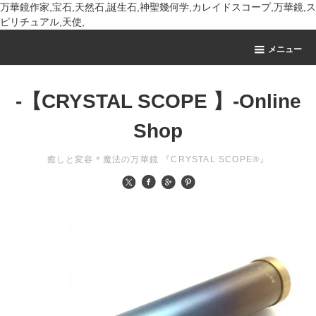
万華鏡作家,宝石,天然石,誕生石,神聖幾何学,カレイドスコープ,万華鏡,ス
ピリチュアル,天使,
メニュー
-【CRYSTAL SCOPE 】-Online
Shop
癒しと変容＊魔法の万華鏡 『CRYSTAL SCOPE®』