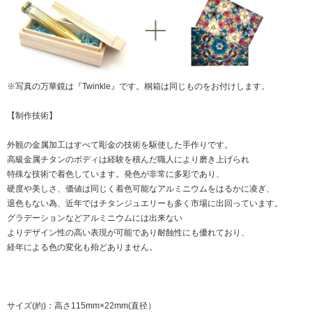
※写真の万華鏡は『Twinkle』です。桐箱は同じものをお付けします。
【制作技術】
外観の金属加工はすべて彫金の技術を駆使した手作りです。
高級金属チタンのボディは経験を積んだ職人により磨き上げられ
特殊な技術で着色しています。発色が非常に多彩であり、
硬度や美しさ、価値は同じく着色可能なアルミニウムをはるかに凌ぎ、
退色もない為、近年ではチタンジュエリーも多く市場に出回っています。
グラデーションなどアルミニウムには出来ない
よりデザイン性の高い表現が可能であり耐蝕性にも優れており、
経年による色の変化も殆どありません。
サイズ(約)：高さ115mm×22mm(直径）