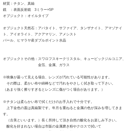
材質：チタン、真鍮
鏡 ：表面反射鏡 3ミラー×5P
オブジェクト：オイルタイプ
オブジェクト天然石：アパタイト、サファイア、タンザナイト、アマゾナイ
ト、アイオライト、アクアマリン、アメシスト
パール、ヒマラヤ産ダブルポイント水晶
オブジェクトその他：スワロフスキークリスタル、キュービックジルコニア、
金箔、金属、ガラス
※映像が曇って見える場合、レンズが汚れている可能性があります。
その際は、柔かい布や綿棒などで汚れをやさしく拭き取って下さい。
（あまり強く擦りすぎるとレンズに傷がつく場合があります。）
※チタンは柔らかい布で拭くだけのお手入れで十分です。
上下金色の蓋は真鍮製です。年月を重ねると金属の色が深みを増してきま
す。
（古美といいます。）長く所持して頂き自然の酸化をお楽しみ下さい。
酸化を好まれない場合は市販の金属磨き粉やクロスで拭いて