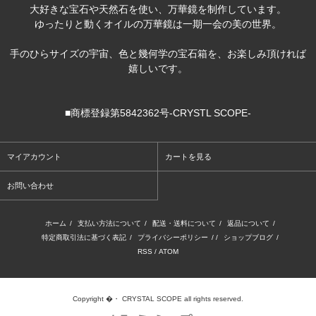
大好きな宝石や天然石を使い、万華鏡を制作しています。
ゆったりと動くオイルの万華鏡は一期一会の美の世界。
手のひらサイズの宇宙、色と幾何学の宝石箱を、お楽しみ頂ければ
嬉しいです。
■商標登録第5842362号-CRYSTL SCOPE-
マイアカウント
カートを見る
お問い合わせ
ホーム
/
支払い方法について
/
配送・送料について
/
返品について
/
特定商取引法に基づく表記
/
プライバシーポリシー
/ /
ショップブログ
/
RSS
/
ATOM
Copyright �・ CRYSTAL SCOPE all rights reserved.