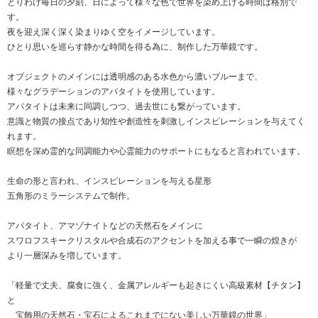
とりわけ毎日の夕刻、日によって様々な色で世界を染め上げる時間は格別で
す。
夜を迎え深く深く染まりゆく空をイメージしています。
ひとり思いを巡らす静かな時間を得る為に、制作した万華鏡です。
オブジェクトのメインには透明感のある水色から濃いブルーまで、
様々なグラデーションのアパタイトを使用しています。
アパタイトは未来に同調しつつ、過去世にも繋がっています。
意識と物質の接点であり知性や創造性を刺激しインスピレーションを与えてく
れます。
瞑想を深め霊的な同調能力や心霊能力のサポートにもなると言われています。
生命の形と言われ、インスピレーションを与える星形
五角形のミラーシステムで制作。
アパタイト、アマゾナイトなどの天然石をメインに
スワロフスキークリスタルや合成石のアクセントを加える事で一瞬の煌きが
より一層深みを増しています。
「軽量で丈夫、腐食に強く、金属アレルギーも起きにくい高級素材【チタン】
と
宝飾用の天然石・宝石によるこれまでにない美しい万華鏡の世界」