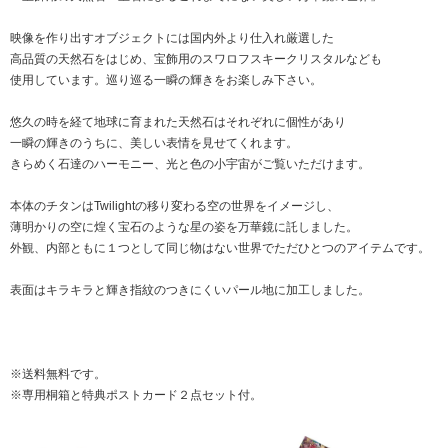
映像を作り出すオブジェクトには国内外より仕入れ厳選した
高品質の天然石をはじめ、宝飾用のスワロフスキークリスタルなども
使用しています。巡り巡る一瞬の輝きをお楽しみ下さい。
悠久の時を経て地球に育まれた天然石はそれぞれに個性があり
一瞬の輝きのうちに、美しい表情を見せてくれます。
きらめく石達のハーモニー、光と色の小宇宙がご覧いただけます。
本体のチタンはTwilightの移り変わる空の世界をイメージし、
薄明かりの空に煌く宝石のような星の姿を万華鏡に託しました。
外観、内部ともに１つとして同じ物はない世界でただひとつのアイテムです。
表面はキラキラと輝き指紋のつきにくいパール地に加工しました。
※送料無料です。
※専用桐箱と特典ポストカード２点セット付。