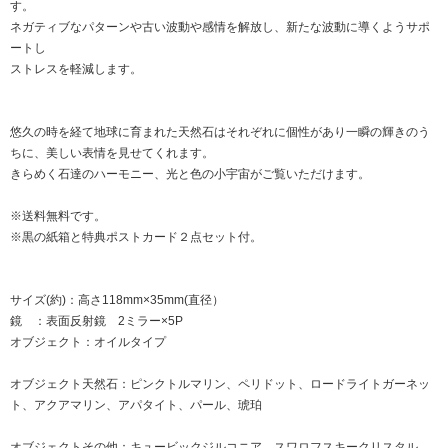
す。
ネガティブなパターンや古い波動や感情を解放し、新たな波動に導くようサポ
ートし
ストレスを軽減します。
悠久の時を経て地球に育まれた天然石はそれぞれに個性があり一瞬の輝きのう
ちに、美しい表情を見せてくれます。
きらめく石達のハーモニー、光と色の小宇宙がご覧いただけます。
※送料無料です。
※黒の紙箱と特典ポストカード２点セット付。
サイズ(約)：高さ118mm×35mm(直径）
鏡 ：表面反射鏡 2ミラー×5P
オブジェクト：オイルタイプ
オブジェクト天然石：ピンクトルマリン、ペリドット、ロードライトガーネッ
ト、アクアマリン、アパタイト、パール、琥珀
オブジェクトその他：キュービックジルコニア、スワロフスキークリスタル、