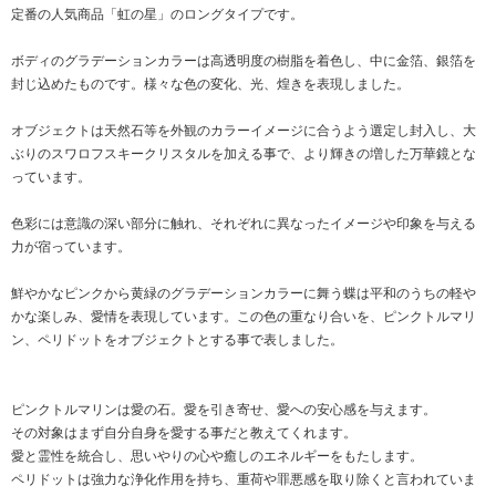
定番の人気商品「虹の星」のロングタイプです。
ボディのグラデーションカラーは高透明度の樹脂を着色し、中に金箔、銀箔を
封じ込めたものです。様々な色の変化、光、煌きを表現しました。
オブジェクトは天然石等を外観のカラーイメージに合うよう選定し封入し、大
ぶりのスワロフスキークリスタルを加える事で、より輝きの増した万華鏡とな
っています。
色彩には意識の深い部分に触れ、それぞれに異なったイメージや印象を与える
力が宿っています。
鮮やかなピンクから黄緑のグラデーションカラーに舞う蝶は平和のうちの軽や
かな楽しみ、愛情を表現しています。この色の重なり合いを、ピンクトルマリ
ン、ペリドットをオブジェクトとする事で表しました。
ピンクトルマリンは愛の石。愛を引き寄せ、愛への安心感を与えます。
その対象はまず自分自身を愛する事だと教えてくれます。
愛と霊性を統合し、思いやりの心や癒しのエネルギーをもたします。
ペリドットは強力な浄化作用を持ち、重荷や罪悪感を取り除くと言われていま