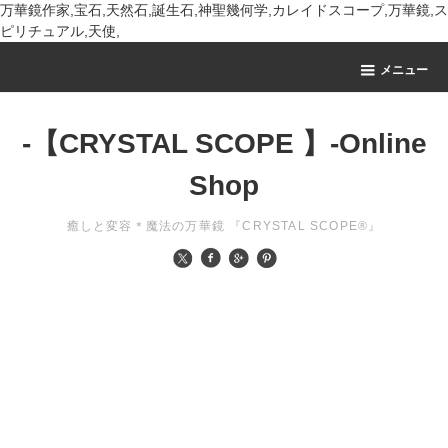
万華鏡作家,宝石,天然石,誕生石,神聖幾何学,カレイドスコープ,万華鏡,ス
ピリチュアル,天使,
メニュー
-【CRYSTAL SCOPE 】-Online
Shop
癒しと変容＊魔法の万華鏡 『CRYSTAL SCOPE®』