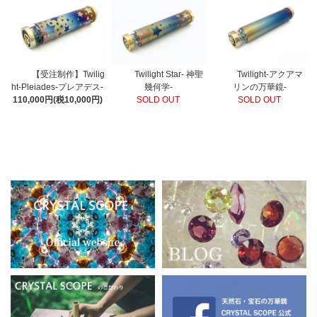
【受注制作】Twilig
Twilight Star- 神聖
Twilight-アクアマ
ht-Pleiades-プレアデス-
幾何学-
リンの万華鏡-
110,000円(税10,000円)
SOLD OUT
SOLD OUT