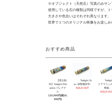
※オブジェクト（天然石）写真のみサン
使用している石の種類は同様ですが、１
大きさや色合いはそれぞれ異なります。
世界で１つのオリジナル映像をお楽しみ
おすすめ商品
【受注制
Twilight St
Twilig
作】Twilight-Plei
ar- 神聖幾何学-
クアマリン
ades-プレアデ
SOLD OUT
華鏡-
ス-
SOLD OU
110,000円(税10,
000円)