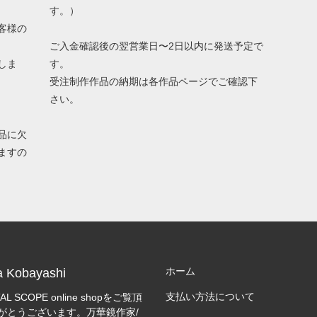
す。）
客様の
ご入金確認後の翌営業日〜2日以内に発送予定で
しま
す。
受注制作作品の納期は各作品ページでご確認下
さい。
品に欠
ますの
ホーム
a Kobayashi
支払い方法について
AL SCOPE online shopをご覧頂
がとうございます。万華鏡作家/