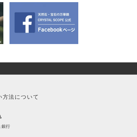
い方法について
込
ょ銀行