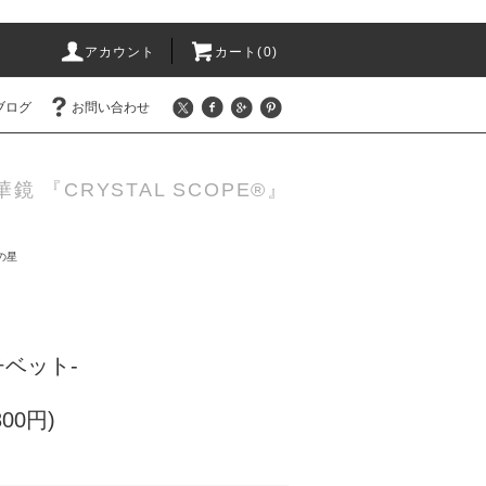
アカウント
カート(0)
ブログ
お問い合わせ
 『CRYSTAL SCOPE®』
の星
チベット-
800円)