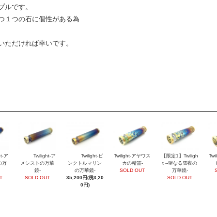
プルです。
つ１つの石に個性がある為
いただければ幸いです。
Twilight-ア
【限定1】Twiligh
ht-ア
Twilight-ピ
Twilight-アヤワス
Twi
メシストの万華
t --聖なる雪夜の
の万
ンクトルマリン
カの精霊-
鏡-
万華鏡-
の万華鏡-
SOLD OUT
SOLD OUT
SOLD OUT
T
35,200円(税3,20
0円)