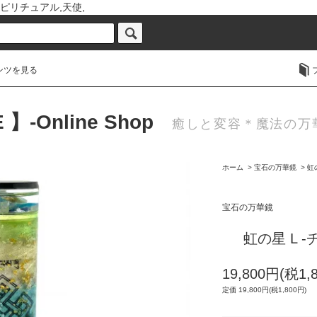
ピリチュアル,天使,
ンツを見る
 】-Online Shop
癒しと変容＊魔法の万華鏡
ホーム
>
宝石の万華鏡
>
虹
宝石の万華鏡
虹の星 L -
19,800円(税1,
定価 19,800円(税1,800円)