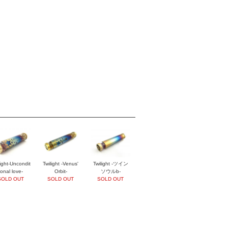
Twilight -ツイン
light-Uncondit
Twilight -Venus'
ソウルb-
ional love-
Orbit-
SOLD OUT
SOLD OUT
SOLD OUT