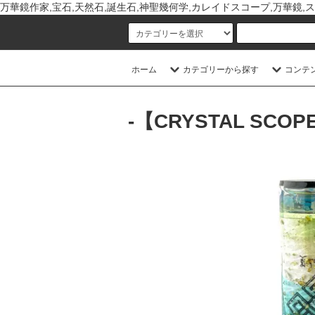
万華鏡作家,宝石,天然石,誕生石,神聖幾何学,カレイドスコープ,万華鏡,ス
ホーム
カテゴリーから探す
コンテ
-【CRYSTAL SCOPE