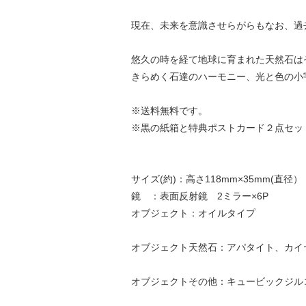
現在、未来を意識させらがらもなお、過
悠久の時を経て地球に育まれた天然石は
きらめく石達のハーモニー、光と色の小
※送料無料です。
※黒の紙箱と特典ポストカード２点セッ
サイズ(約)：高さ118mm×35mm(直径）
鏡 ：表面反射鏡 2ミラー×6P
オブジェクト：オイルタイプ
オブジェクト天然石：アパタイト、カイ
オブジェクトその他：キュービックジル