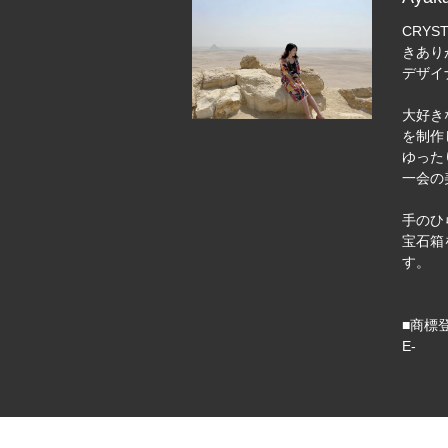
CRYST
きあり
デザイ
大好き
を制作
ゆった
一会の
手のひ
宝石箱
す。
■商標登
E-