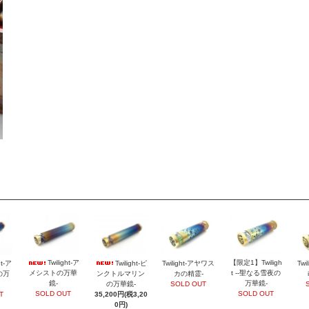
Twilight-ア
【限定1】Twiligh
ht-ア
Twilight-ピ
Twilight-アヤワス
Twi
メシストの万華
t --聖なる雪夜の
の万
ンクトルマリン
カの精霊-
鏡-
万華鏡-
の万華鏡-
SOLD OUT
SOLD OUT
SOLD OUT
T
35,200円(税3,20
0円)