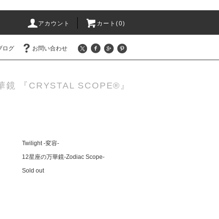
アカウント
カート(0)
ブログ
お問い合わせ
 『CRYSTAL SCOPE®』
Twilight -変容-
12星座の万華鏡-Zodiac Scope-
Sold out