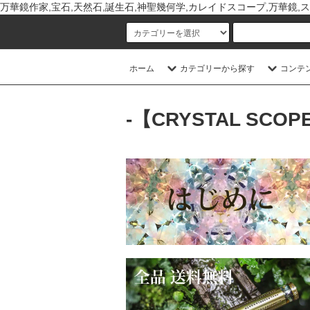
万華鏡作家,宝石,天然石,誕生石,神聖幾何学,カレイドスコープ,万華鏡,ス
ホーム
カテゴリーから探す
コンテ
-【CRYSTAL SCOPE