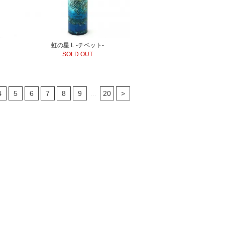
虹の星 L -チベット-
SOLD OUT
...
4
5
6
7
8
9
20
>