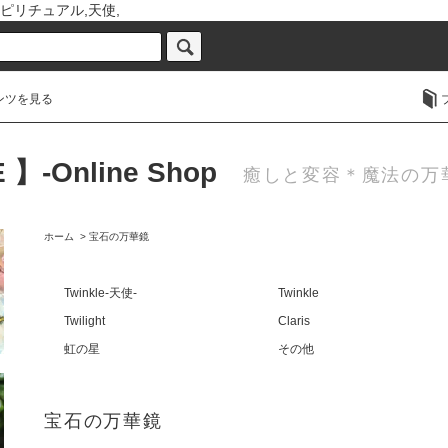
ピリチュアル,天使,
ンツを見る
 】-Online Shop
癒しと変容＊魔法の万華鏡
ホーム
>
宝石の万華鏡
Twinkle-天使-
Twinkle
Twilight
Claris
虹の星
その他
宝石の万華鏡