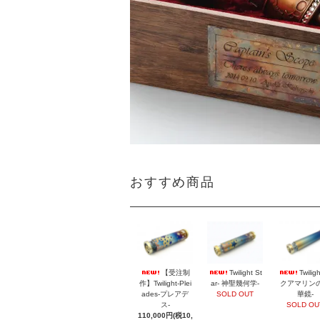
おすすめ商品
【受注制
Twilight St
Twilig
作】Twilight-Plei
ar- 神聖幾何学-
クアマリン
ades-プレアデ
SOLD OUT
華鏡-
ス-
SOLD OU
110,000円(税10,