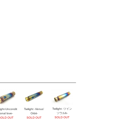
Twilight -ツイン
light-Uncondit
Twilight -Venus'
ソウルb-
ional love-
Orbit-
SOLD OUT
SOLD OUT
SOLD OUT